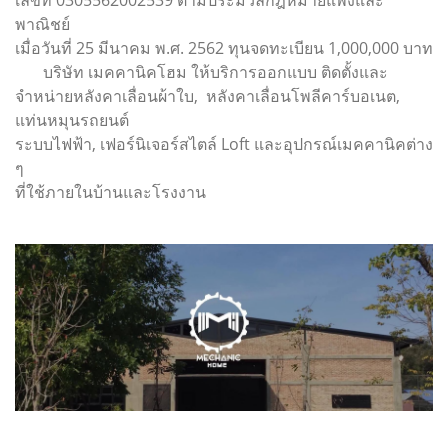
เลขที่ 0305562002539 ตามประมวลกฎหมายแพ่งและ
พาณิชย์
เมื่อวันที่ 25 มีนาคม พ.ศ. 2562 ทุนจดทะเบียน 1,000,000 บาท
บริษัท เมคคานิคโฮม ให้บริการออกแบบ ติดตั้งและ
จำหน่ายหลังคาเลื่อนผ้าใบ, หลังคาเลื่อนโพลีคาร์บอเนต,
แท่นหมุนรถยนต์
ระบบไฟฟ้า, เฟอร์นิเจอร์สไตล์ Loft และอุปกรณ์เมคคานิคต่าง
ๆ
ที่ใช้ภายในบ้านและโรงงาน