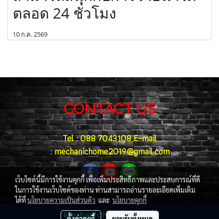
ตลอด 24 ชั่วโมง
10 ก.ค. 2569
CONTACT US
Tel : 088 7043108 E-mail
: mechanichome2019@gmail.com
เว็บไซต์นี้มีการใช้งานคุกกี้ เพื่อเพิ่มประสิทธิภาพและประสบการณ์ที่ดี
ในการใช้งานเว็บไซต์ของท่าน ท่านสามารถอ่านรายละเอียดเพิ่มเติม
ได้ที่
นโยบายความเป็นส่วนตัว
และ
นโยบายคุกกี้
Mechanic Home .Co.Ltd
ตั้งค่าคุกกี้
ยอมรับทั้งหมด