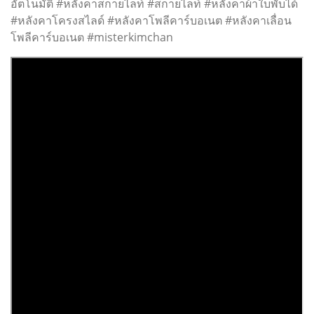
อัตโนมัติ #หลังคาสกายไลท์ #สกายไลท์ #หลังคาผ้าใบพับได้
#หลังคาโครงสไลด์ #หลังคาโพลีคาร์บอเนต #หลังคาเลื่อน
โพลีคาร์บอเนต #misterkimchan