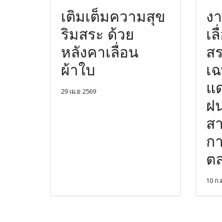
เติมเต็มความสุข
งา
ริมสระ ด้วย
เล
หลังคาเลื่อน
สร
ผ้าใบ
เฉ
แด
29 เม.ย 2569
ฝน
สา
กา
ตล
10 ก.