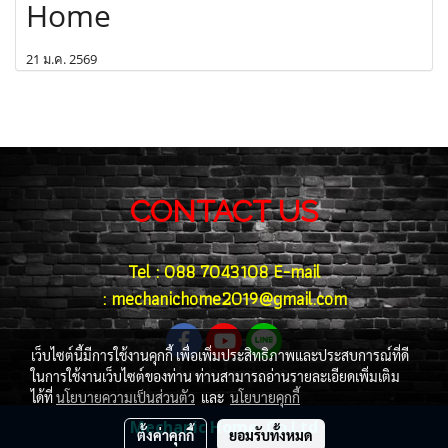
Home
21 ม.ค. 2569
CONTACT US
Tel : 088 7043108 E-mail
: mechanichome2019@gmail.com
เว็บไซต์นี้มีการใช้งานคุกกี้ เพื่อเพิ่มประสิทธิภาพและประสบการณ์ที่ดี
ในการใช้งานเว็บไซต์ของท่าน ท่านสามารถอ่านรายละเอียดเพิ่มเติม
ได้ที่
นโยบายความเป็นส่วนตัว
และ
นโยบายคุกกี้
Mechanic Home .Co.Ltd
ตั้งค่าคุกกี้
ยอมรับทั้งหมด